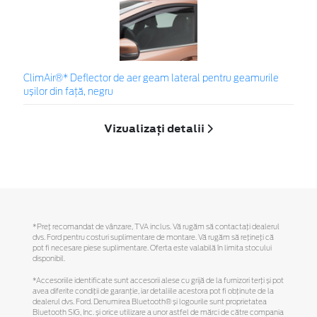
ClimAir®* Deflector de aer geam lateral pentru geamurile
ușilor din față, negru
Vizualizați detalii
*Preţ recomandat de vânzare, TVA inclus. Vă rugăm să contactaţi dealerul
dvs. Ford pentru costuri suplimentare de montare. Vă rugăm să reţineţi că
pot fi necesare piese suplimentare. Oferta este valabilă în limita stocului
disponibil.
*Accesoriile identificate sunt accesorii alese cu grijă de la furnizori terți și pot
avea diferite condiții de garanție, iar detaliile acestora pot fi obținute de la
dealerul dvs. Ford. Denumirea Bluetooth® și logourile sunt proprietatea
Bluetooth SIG, Inc. și orice utilizare a unor astfel de mărci de către compania