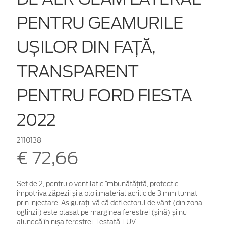
PENTRU GEAMURILE
UȘILOR DIN FAȚĂ,
TRANSPARENT
PENTRU FORD FIESTA
2022
2110138
€ 72,66
Set de 2, pentru o ventilație îmbunătățită, protecție
împotriva zăpezii și a ploii,material acrilic de 3 mm turnat
prin injectare. Asigurați-vă că deflectorul de vânt (din zona
oglinzii) este plasat pe marginea ferestrei (șină) și nu
alunecă în nișa ferestrei. Testată TUV