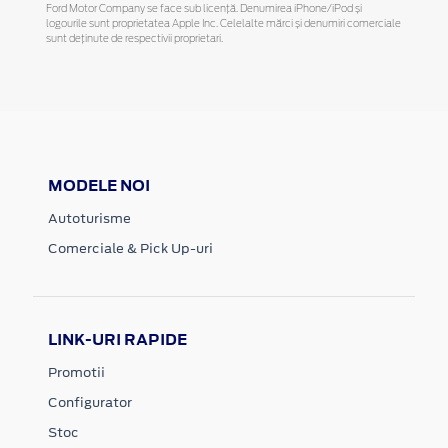
Ford Motor Company se face sub licență. Denumirea iPhone/iPod și
logourile sunt proprietatea Apple Inc. Celelalte mărci și denumiri comerciale
sunt deținute de respectivii proprietari.
MODELE NOI
Autoturisme
Comerciale & Pick Up-uri
LINK-URI RAPIDE
Promotii
Configurator
Stoc