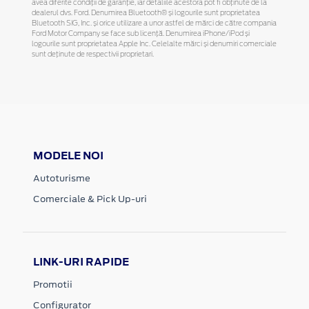
avea diferite condiții de garanție, iar detaliile acestora pot fi obținute de la
dealerul dvs. Ford. Denumirea Bluetooth® și logourile sunt proprietatea
Bluetooth SIG, Inc. și orice utilizare a unor astfel de mărci de către compania
Ford Motor Company se face sub licență. Denumirea iPhone/iPod și
logourile sunt proprietatea Apple Inc. Celelalte mărci și denumiri comerciale
sunt deținute de respectivii proprietari.
MODELE NOI
Autoturisme
Comerciale & Pick Up-uri
LINK-URI RAPIDE
Promotii
Configurator