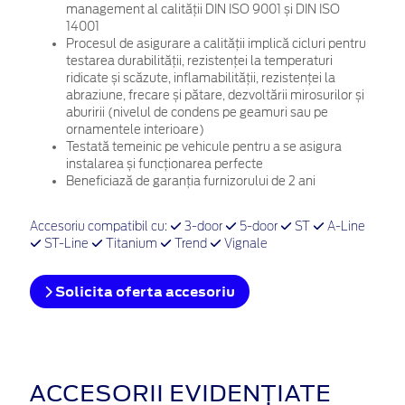
management al calității DIN ISO 9001 și DIN ISO
14001
Procesul de asigurare a calității implică cicluri pentru
testarea durabilității, rezistenței la temperaturi
ridicate și scăzute, inflamabilității, rezistenței la
abraziune, frecare și pătare, dezvoltării mirosurilor și
aburirii (nivelul de condens pe geamuri sau pe
ornamentele interioare)
Testată temeinic pe vehicule pentru a se asigura
instalarea și funcționarea perfecte
Beneficiază de garanția furnizorului de 2 ani
Accesoriu compatibil cu:
3-door
5-door
ST
A-Line
ST-Line
Titanium
Trend
Vignale
Solicita oferta accesoriu
ACCESORII EVIDENȚIATE