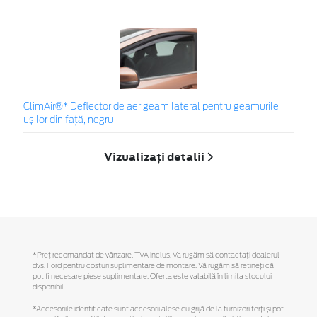
ClimAir®* Deflector de aer geam lateral pentru geamurile
ușilor din față, negru
Vizualizați detalii
*Preţ recomandat de vânzare, TVA inclus. Vă rugăm să contactaţi dealerul
dvs. Ford pentru costuri suplimentare de montare. Vă rugăm să reţineţi că
pot fi necesare piese suplimentare. Oferta este valabilă în limita stocului
disponibil.
*Accesoriile identificate sunt accesorii alese cu grijă de la furnizori terți și pot