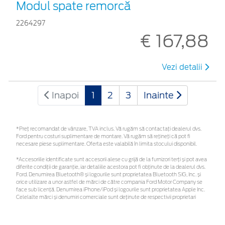
Modul spate remorcă
2264297
€ 167,88
Vezi detalii
Inapoi
1
2
3
Inainte
*Preţ recomandat de vânzare, TVA inclus. Vă rugăm să contactaţi dealerul dvs.
Ford pentru costuri suplimentare de montare. Vă rugăm să rețineți că pot fi
necesare piese suplimentare. Oferta este valabilă în limita stocului disponibil.
*Accesoriile identificate sunt accesorii alese cu grijă de la furnizori terți și pot avea
diferite condiții de garanție, iar detaliile acestora pot fi obținute de la dealerul dvs.
Ford. Denumirea Bluetooth® și logourile sunt proprietatea Bluetooth SIG, Inc. și
orice utilizare a unor astfel de mărci de către compania Ford Motor Company se
face sub licență. Denumirea iPhone/iPod și logourile sunt proprietatea Apple Inc.
Celelalte mărci și denumiri comerciale sunt deținute de respectivii proprietari