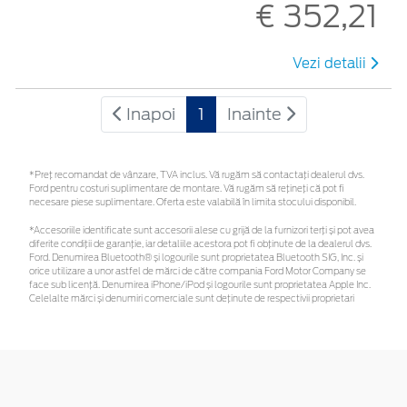
€ 352,21
Vezi detalii
Inapoi
1
Inainte
*Preţ recomandat de vânzare, TVA inclus. Vă rugăm să contactaţi dealerul dvs.
Ford pentru costuri suplimentare de montare. Vă rugăm să rețineți că pot fi
necesare piese suplimentare. Oferta este valabilă în limita stocului disponibil.
*Accesoriile identificate sunt accesorii alese cu grijă de la furnizori terți și pot avea
diferite condiții de garanție, iar detaliile acestora pot fi obținute de la dealerul dvs.
Ford. Denumirea Bluetooth® și logourile sunt proprietatea Bluetooth SIG, Inc. și
orice utilizare a unor astfel de mărci de către compania Ford Motor Company se
face sub licență. Denumirea iPhone/iPod și logourile sunt proprietatea Apple Inc.
Celelalte mărci și denumiri comerciale sunt deținute de respectivii proprietari