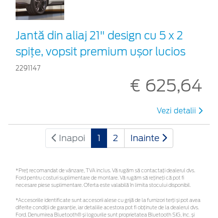
Jantă din aliaj 21" design cu 5 x 2
spițe, vopsit premium ușor lucios
2291147
€ 625,64
Vezi detalii
Inapoi
1
2
Inainte
*Preţ recomandat de vânzare, TVA inclus. Vă rugăm să contactaţi dealerul dvs.
Ford pentru costuri suplimentare de montare. Vă rugăm să rețineți că pot fi
necesare piese suplimentare. Oferta este valabilă în limita stocului disponibil.
*Accesoriile identificate sunt accesorii alese cu grijă de la furnizori terți și pot avea
diferite condiții de garanție, iar detaliile acestora pot fi obținute de la dealerul dvs.
Ford. Denumirea Bluetooth® și logourile sunt proprietatea Bluetooth SIG, Inc. și