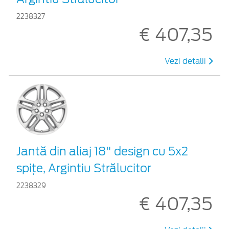
2238327
€ 407,35
Vezi detalii
Jantă din aliaj 18" design cu 5x2
spiţe, Argintiu Strălucitor
2238329
€ 407,35