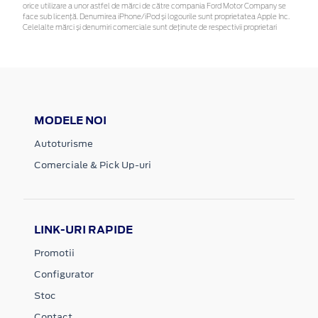
orice utilizare a unor astfel de mărci de către compania Ford Motor Company se
face sub licență. Denumirea iPhone/iPod și logourile sunt proprietatea Apple Inc.
Celelalte mărci și denumiri comerciale sunt deținute de respectivii proprietari
MODELE NOI
Autoturisme
Comerciale & Pick Up-uri
LINK-URI RAPIDE
Promotii
Configurator
Stoc
Contact