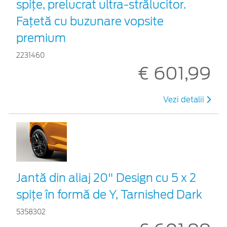
spițe, prelucrat ultra-strălucitor.
Fațetă cu buzunare vopsite
premium
2231460
€ 601,99
Vezi detalii
Jantă din aliaj 20" Design cu 5 x 2
spiţe în formă de Y, Tarnished Dark
5358302