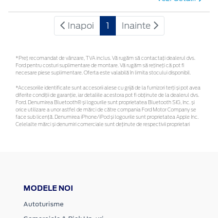
Inapoi
1
Inainte
*Preţ recomandat de vânzare, TVA inclus. Vă rugăm să contactaţi dealerul dvs.
Ford pentru costuri suplimentare de montare. Vă rugăm să rețineți că pot fi
necesare piese suplimentare. Oferta este valabilă în limita stocului disponibil.
*Accesoriile identificate sunt accesorii alese cu grijă de la furnizori terți și pot avea
diferite condiții de garanție, iar detaliile acestora pot fi obținute de la dealerul dvs.
Ford. Denumirea Bluetooth® și logourile sunt proprietatea Bluetooth SIG, Inc. și
orice utilizare a unor astfel de mărci de către compania Ford Motor Company se
face sub licență. Denumirea iPhone/iPod și logourile sunt proprietatea Apple Inc.
Celelalte mărci și denumiri comerciale sunt deținute de respectivii proprietari
MODELE NOI
Autoturisme