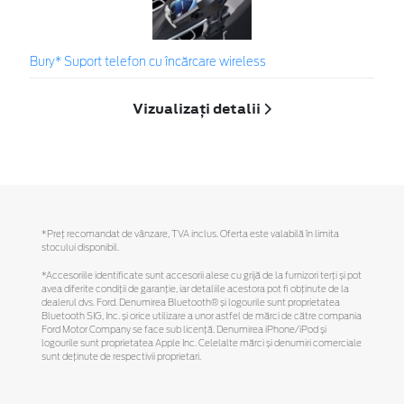
Bury* Suport telefon cu încărcare wireless
Vizualizați detalii
*Preţ recomandat de vânzare, TVA inclus. Oferta este valabilă în limita
stocului disponibil.
*Accesoriile identificate sunt accesorii alese cu grijă de la furnizori terți și pot
avea diferite condiții de garanție, iar detaliile acestora pot fi obținute de la
dealerul dvs. Ford. Denumirea Bluetooth® și logourile sunt proprietatea
Bluetooth SIG, Inc. și orice utilizare a unor astfel de mărci de către compania
Ford Motor Company se face sub licență. Denumirea iPhone/iPod și
logourile sunt proprietatea Apple Inc. Celelalte mărci și denumiri comerciale
sunt deținute de respectivii proprietari.