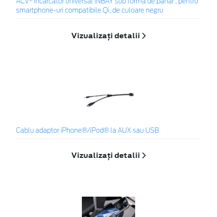
ACV* Încărcător universal INBAY sub formă de pahar , pentru
smartphone-uri compatibile Qi, de culoare negru
Vizualizați detalii
Cablu adaptor iPhone®/iPod® la AUX sau USB
Vizualizați detalii