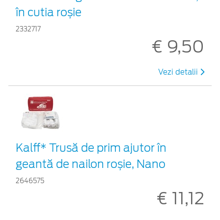
în cutia roșie
2332717
€ 9,50
Vezi detalii
Kalff* Trusă de prim ajutor în
geantă de nailon roșie, Nano
2646575
€ 11,12