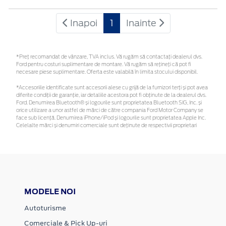
Inapoi
1
Inainte
*Preţ recomandat de vânzare, TVA inclus. Vă rugăm să contactaţi dealerul dvs.
Ford pentru costuri suplimentare de montare. Vă rugăm să rețineți că pot fi
necesare piese suplimentare. Oferta este valabilă în limita stocului disponibil.
*Accesoriile identificate sunt accesorii alese cu grijă de la furnizori terți și pot avea
diferite condiții de garanție, iar detaliile acestora pot fi obținute de la dealerul dvs.
Ford. Denumirea Bluetooth® și logourile sunt proprietatea Bluetooth SIG, Inc. și
orice utilizare a unor astfel de mărci de către compania Ford Motor Company se
face sub licență. Denumirea iPhone/iPod și logourile sunt proprietatea Apple Inc.
Celelalte mărci și denumiri comerciale sunt deținute de respectivii proprietari
MODELE NOI
Autoturisme
Comerciale & Pick Up-uri