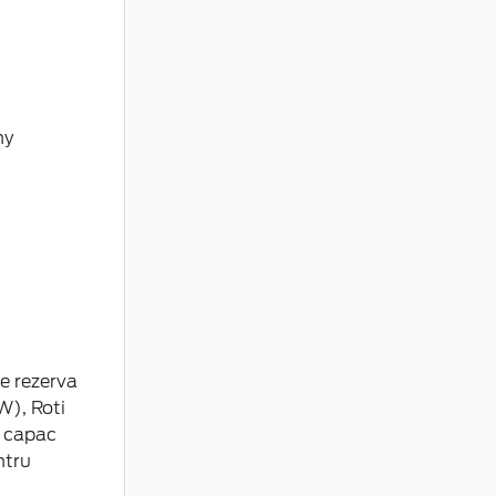
ny
e rezerva
W), Roti
u capac
ntru