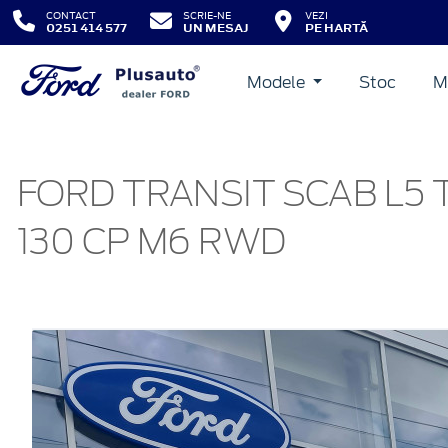
CONTACT
SCRIE-NE
VEZI
0251 414 577
UN MESAJ
PE HARTĂ
Modele
Stoc
M
FORD TRANSIT SCAB L5 
130 CP M6 RWD