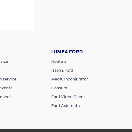
LUMEA FORD
vizii
Noutati
Istoria Ford
n service
Mediu inconjurator
ecvente
Consum
onnect
Ford Video Check
Ford Asistenta