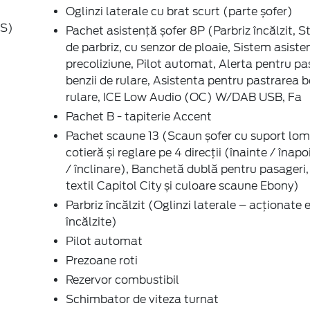
Oglinzi laterale cu brat scurt (parte șofer)
BS)
Pachet asistență șofer 8P (Parbriz încălzit, 
de parbriz, cu senzor de ploaie, Sistem asiste
precoliziune, Pilot automat, Alerta pentru pa
benzii de rulare, Asistenta pentru pastrarea b
rulare, ICE Low Audio (OC) W/DAB USB, Fa
Pachet B - tapiterie Accent
Pachet scaune 13 (Scaun șofer cu suport lom
cotieră și reglare pe 4 direcții (înainte / înapo
/ înclinare), Banchetă dublă pentru pasageri,
textil Capitol City și culoare scaune Ebony)
Parbriz încălzit (Oglinzi laterale – acționate e
încălzite)
Pilot automat
Prezoane roti
Rezervor combustibil
Schimbator de viteza turnat