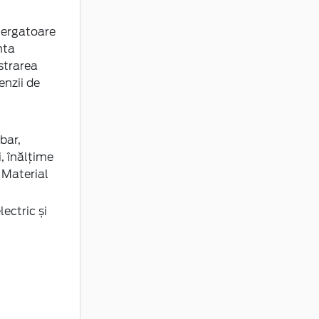
Stergatoare
nta
strarea
enzii de
bar,
i, înălțime
 Material
lectric și