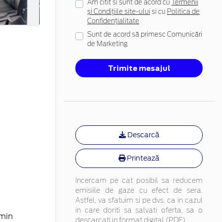
Am citit si sunt de acord cu
Termenii
și Condițiile site-ului
si cu
Politica de
Confidențialitate
Sunt de acord să primesc Comunicări
de Marketing
Trimite mesajul
Descarcă
Printează
Incercam pe cat posibil sa reducem
emisiile de gaze cu efect de sera.
Astfel, va sfatuim si pe dvs. ca in cazul
in care doriti sa salvati oferta, sa o
 min
descarcati in format digital (PDF).