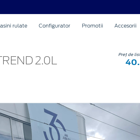
asini rulate
Configurator
Promotii
Accesorii
Preț de li
TREND 2.0L
40