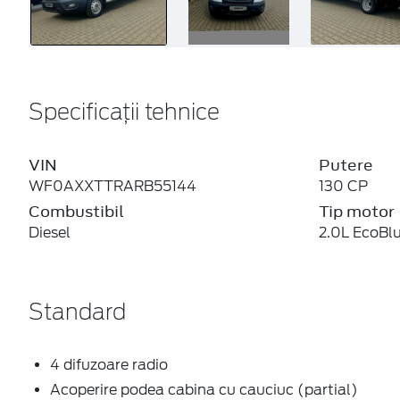
Specificații tehnice
VIN
Putere
WF0AXXTTRARB55144
130 CP
Combustibil
Tip motor
Diesel
2.0L EcoBl
Standard
4 difuzoare radio
Acoperire podea cabina cu cauciuc (partial)