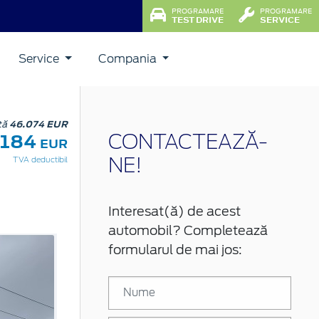
PROGRAMARE
PROGRAMARE
TEST DRIVE
SERVICE
Service
Compania
stă
46.074 EUR
.184
CONTACTEAZĂ-
EUR
TVA deductibil
NE!
Interesat(ă) de acest
automobil? Completează
formularul de mai jos: