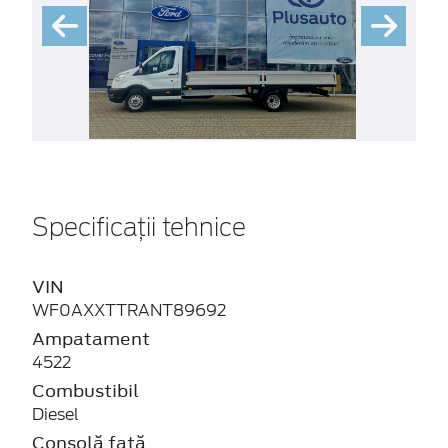
Specificații tehnice
VIN
WF0AXXTTRANT89692
Ampatament
4522
Combustibil
Diesel
Consolă față