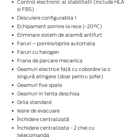
Control electronic al stabilitatii (include HLA
si FBS)
Descuiere configurabila 1
Echipament pornire la rece (-20°C)
Eliminare sistem de alarmă antifurt
Faruri – pornire/oprire automata
Faruri cu halogen
Frana de parcare mecanica
Geamuri electrice faţă cu coborâre la o
singură atingere (doar pentru șofer)
Geamuri fixe spate
Geamuri in tenta deschisa
Grila standard
Iesire de evacuare
Închidere centralizată
Închidere centralizata - 2 chei cu
telecomanda