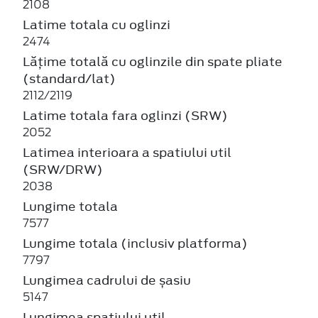
2108
Latime totala cu oglinzi
2474
Lățime totală cu oglinzile din spate pliate
(standard/lat)
2112/2119
Latime totala fara oglinzi (SRW)
2052
Latimea interioara a spatiului util
(SRW/DRW)
2038
Lungime totala
7577
Lungime totala (inclusiv platforma)
7797
Lungimea cadrului de șasiu
5147
Lungimea spatiului util