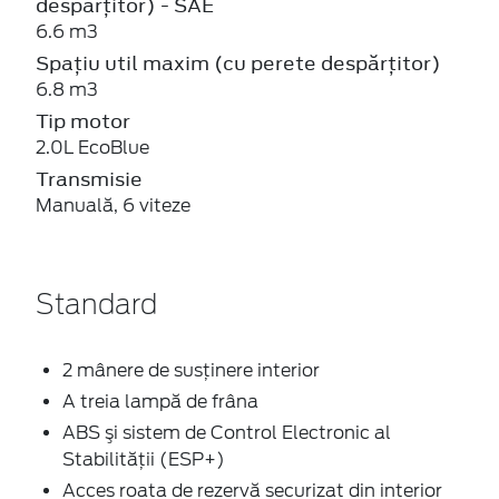
despărțitor) - SAE
6.6 m3
Spațiu util maxim (cu perete despărțitor)
6.8 m3
Tip motor
2.0L EcoBlue
Transmisie
Manuală, 6 viteze
Standard
2 mânere de susţinere interior
A treia lampă de frâna
ABS şi sistem de Control Electronic al
Stabilității (ESP+)
Acces roata de rezervă securizat din interior