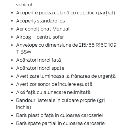
vehicul
Acoperire podea cabină cu cauciuc (parțial)
Acoperiș standard jos
Aer condiţionat Manual
Airbag – pentru șofer
Anvelope cu dimensiune de 215/65 R16C 109
T BSW
Apăratori noroi faţă
Apăratori noroi spate
Avertizare luminoasa la frânarea de urgenţă
Avertizor sonor de încuiere eșuată
Axă față cu alunecare nelimitată
Bandouri laterale în culoare proprie (gri
închis)
Bară plastic față în culoarea caroseriei
Bară spate parţial în culoarea caroseriei