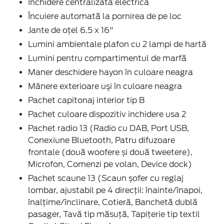
Închidere centralizată electrică
Încuiere automată la pornirea de pe loc
Jante de oţel 6.5 x 16"
Lumini ambientale plafon cu 2 lampi de hartă
Lumini pentru compartimentul de marfă
Maner deschidere hayon în culoare neagra
Mânere exterioare uşi în culoare neagra
Pachet capitonaj interior tip B
Pachet culoare dispozitiv inchidere usa 2
Pachet radio 13 (Radio cu DAB, Port USB,
Conexiune Bluetooth, Patru difuzoare
frontale (două woofere și două tweetere),
Microfon, Comenzi pe volan, Device dock)
Pachet scaune 13 (Scaun șofer cu reglaj
lombar, ajustabil pe 4 direcții: înainte/înapoi,
înalțime/înclinare, Cotieră, Banchetă dublă
pasager, Tavă tip măsuță, Tapițerie tip textil