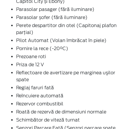
Capitol City și Ebony)
Parasolar pasager (fără iluminare)
Parasolar șofer (fără iluminare)
Perete despartitor din otel (Capitonaj plafon
parţial)
Pilot Automat (Volan îmbrăcat în piele)
Pornire la rece (-20°C)
Prezoane roti
Priza de 12 V
Reflectoare de avertizare pe marginea uşilor
spate
Reglaj faruri fată
Reîncuiere automată
Rezervor combustibil
Roată de rezervă de dimensiuni normale
Schimbător de viteză turnat
Senzori Parcare Faţă (Senzori parcare spate,