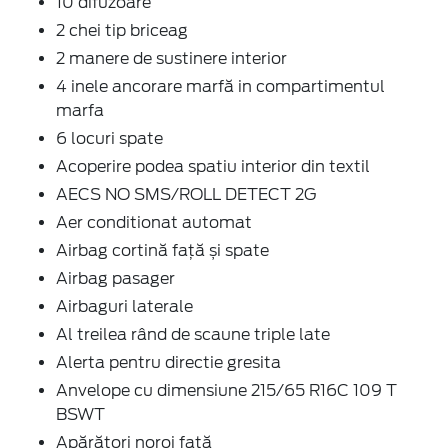
10 difuzoare
2 chei tip briceag
2 manere de sustinere interior
4 inele ancorare marfă in compartimentul
marfa
6 locuri spate
Acoperire podea spatiu interior din textil
AECS NO SMS/ROLL DETECT 2G
Aer conditionat automat
Airbag cortină față și spate
Airbag pasager
Airbaguri laterale
Al treilea rând de scaune triple late
Alerta pentru directie gresita
Anvelope cu dimensiune 215/65 R16C 109 T
BSWT
Apărători noroi față