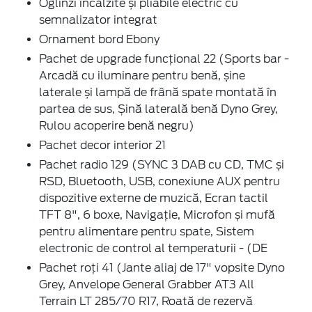
Oglinzi încălzite și pliabile electric cu
semnalizator integrat
Ornament bord Ebony
Pachet de upgrade funcțional 22 (Sports bar -
Arcadă cu iluminare pentru benă, șine
laterale și lampă de frână spate montată în
partea de sus, Șină laterală benă Dyno Grey,
Rulou acoperire benă negru)
Pachet decor interior 21
Pachet radio 129 (SYNC 3 DAB cu CD, TMC și
RSD, Bluetooth, USB, conexiune AUX pentru
dispozitive externe de muzică, Ecran tactil
TFT 8", 6 boxe, Navigație, Microfon și mufă
pentru alimentare pentru spate, Sistem
electronic de control al temperaturii - (DE
Pachet roți 41 (Jante aliaj de 17" vopsite Dyno
Grey, Anvelope General Grabber AT3 All
Terrain LT 285/70 R17, Roată de rezervă