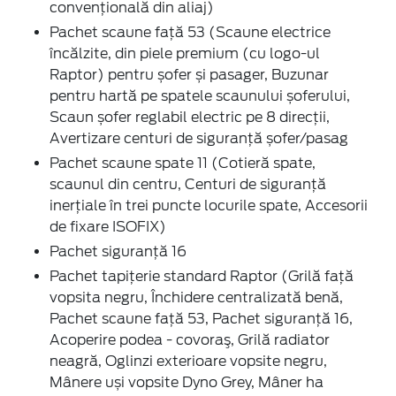
convențională din aliaj)
Pachet scaune față 53 (Scaune electrice
încălzite, din piele premium (cu logo-ul
Raptor) pentru șofer și pasager, Buzunar
pentru hartă pe spatele scaunului șoferului,
Scaun șofer reglabil electric pe 8 direcţii,
Avertizare centuri de siguranță șofer/pasag
Pachet scaune spate 11 (Cotieră spate,
scaunul din centru, Centuri de siguranță
inerțiale în trei puncte locurile spate, Accesorii
de fixare ISOFIX)
Pachet siguranță 16
Pachet tapițerie standard Raptor (Grilă față
vopsita negru, Închidere centralizată benă,
Pachet scaune față 53, Pachet siguranță 16,
Acoperire podea - covoraş, Grilă radiator
neagră, Oglinzi exterioare vopsite negru,
Mânere uși vopsite Dyno Grey, Mâner ha