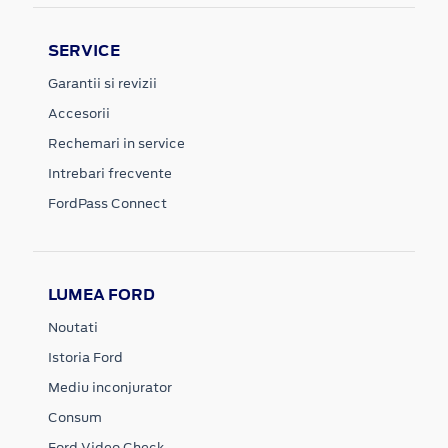
SERVICE
Garantii si revizii
Accesorii
Rechemari in service
Intrebari frecvente
FordPass Connect
LUMEA FORD
Noutati
Istoria Ford
Mediu inconjurator
Consum
Ford Video Check