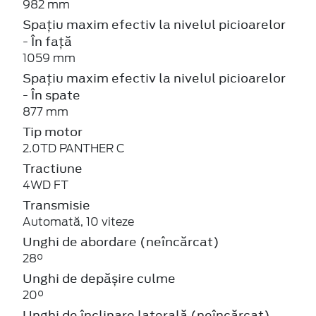
982 mm
Spațiu maxim efectiv la nivelul picioarelor
- În față
1059 mm
Spațiu maxim efectiv la nivelul picioarelor
- În spate
877 mm
Tip motor
2.0TD PANTHER C
Tractiune
4WD FT
Transmisie
Automată, 10 viteze
Unghi de abordare (neîncărcat)
28°
Unghi de depășire culme
20°
Unghi de înclinare laterală (neîncărcat)