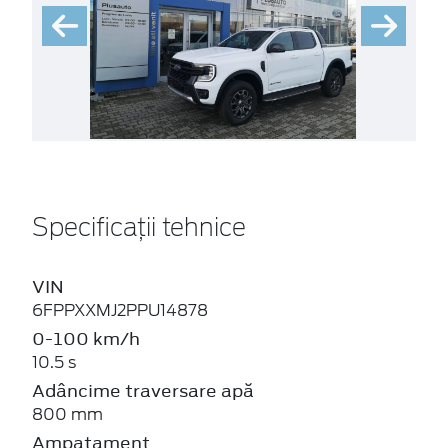
Specificații tehnice
VIN
6FPPXXMJ2PPU14878
0-100 km/h
10.5 s
Adâncime traversare apă
800 mm
Ampatament