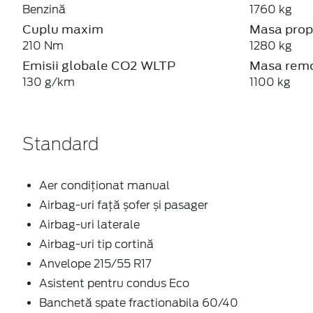
Benzină
1760 kg
Cuplu maxim
Masa prop
210 Nm
1280 kg
Emisii globale CO2 WLTP
Masa remo
130 g/km
1100 kg
Standard
Aer condiţionat manual
Airbag-uri față șofer și pasager
Airbag-uri laterale
Airbag-uri tip cortină
Anvelope 215/55 R17
Asistent pentru condus Eco
Banchetă spate fractionabila 60/40