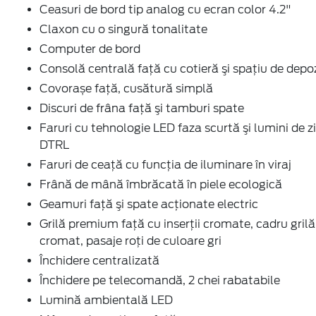
Ceasuri de bord tip analog cu ecran color 4.2"
Claxon cu o singură tonalitate
Computer de bord
Consolă centrală față cu cotieră şi spaţiu de depo
Covorașe față, cusătură simplă
Discuri de frâna faţă şi tamburi spate
Faruri cu tehnologie LED faza scurtă şi lumini de zi
DTRL
Faruri de ceaţă cu funcţia de iluminare în viraj
Frână de mână îmbrăcată în piele ecologică
Geamuri faţă şi spate acţionate electric
Grilă premium faţă cu inserţii cromate, cadru grilă
cromat, pasaje roți de culoare gri
Închidere centralizată
Închidere pe telecomandă, 2 chei rabatabile
Lumină ambientală LED