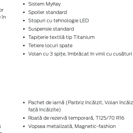
Sistem MyKey
or
Spoiler standard
 în
Stopuri cu tehnologie LED
Suspensie standard
Tapiţerie textilă tip Titanium
Tetiere locuri spate
Volan cu 3 spițe, îmbrăcat în vinil cu cusături 
Pachet de iarnă (Parbriz încălzit, Volan încăl
faţă încălzite)
Roată de rezervă temporară, T125/70 R16
ă
Vopsea metalizată, Magnetic-fashion