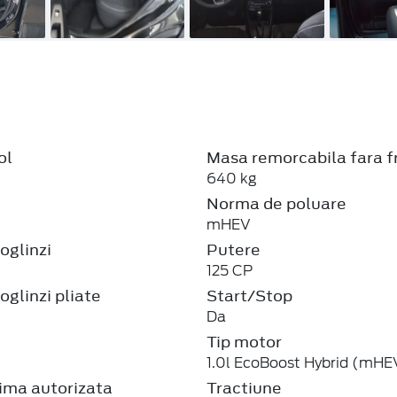
ol
Masa remorcabila fara f
640 kg
Norma de poluare
mHEV
oglinzi
Putere
125 CP
oglinzi pliate
Start/Stop
Da
Tip motor
1.0l EcoBoost Hybrid (mHE
ma autorizata
Tractiune