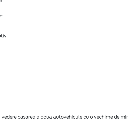
e
e-
tiv
n vedere casarea a doua autovehicule cu o vechime de min