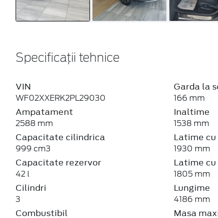
Specificații tehnice
VIN
Garda la s
WF02XXERK2PL29030
166 mm
Ampatament
Inaltime
2588 mm
1538 mm
Capacitate cilindrica
Latime cu 
999 cm3
1930 mm
Capacitate rezervor
Latime cu 
42 l
1805 mm
Cilindri
Lungime
3
4186 mm
Combustibil
Masa maxi