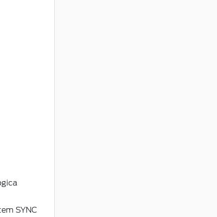
ogica
istem SYNC