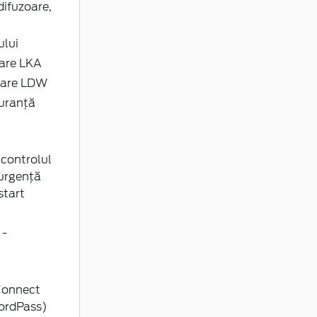
difuzoare,
ului
lare LKA
ulare LDW
guranță
 controlul
 urgență
start
 -
Connect
FordPass)