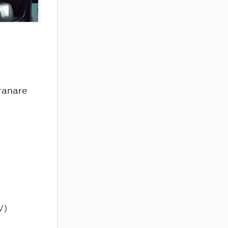
ranare
V)