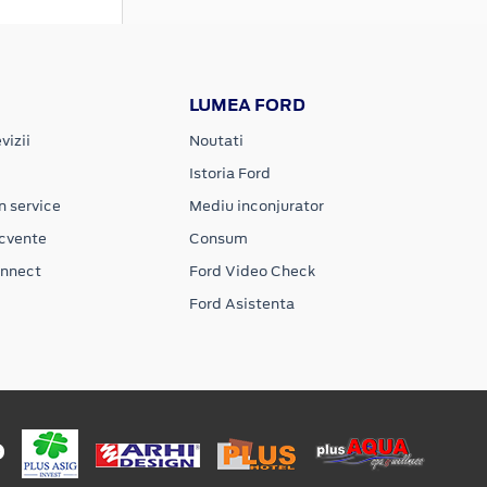
LUMEA FORD
vizii
Noutati
Istoria Ford
n service
Mediu inconjurator
ecvente
Consum
onnect
Ford Video Check
Ford Asistenta