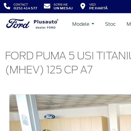
CONTACT
SCRIE-NE
VEZI
0251 414 577
UN MESAJ
PE HARTĂ
Modele
Stoc
M
FORD PUMA 5 USI TITAN
(MHEV) 125 CP A7