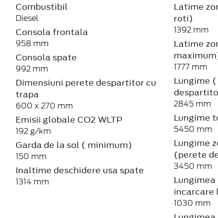
Combustibil
Latime zon
roti)
Diesel
1392 mm
Consola frontala
Latime zon
958 mm
maximum
Consola spate
1777 mm
992 mm
Lungime ( 
Dimensiuni perete despartitor cu
despartitor
trapa
2845 mm
600 x 270 mm
Lungime to
Emisii globale CO2 WLTP
5450 mm
192 g/km
Lungime z
Garda de la sol ( minimum)
(perete de
150 mm
3450 mm
Inaltime deschidere usa spate
Lungimea d
1314 mm
incarcare 
1030 mm
Lungimea z