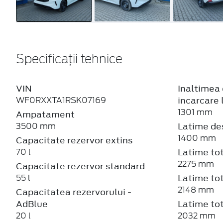
Specificații tehnice
VIN
Inaltimea 
incarcare 
WF0RXXTA1RSK07169
1301 mm
Ampatament
Latime de
3500 mm
1400 mm
Capacitate rezervor extins
Latime tot
70 l
2275 mm
Capacitate rezervor standard
Latime tot
55 l
2148 mm
Capacitatea rezervorului -
AdBlue
Latime tot
20 l
2032 mm