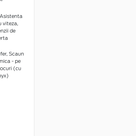
(Asistenta
 viteza,
nzii de
erta
fer, Scaun
mica - pe
ocuri (cu
nyx)