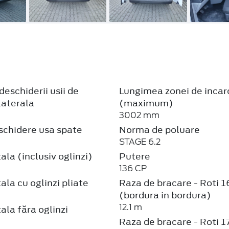
deschiderii usii de
Lungimea zonei de incar
laterala
(maximum)
3002 mm
schidere usa spate
Norma de poluare
STAGE 6.2
ala (inclusiv oglinzi)
Putere
136 CP
ala cu oglinzi pliate
Raza de bracare - Roti 1
(bordura in bordura)
12.1 m
ala făra oglinzi
Raza de bracare - Roti 1