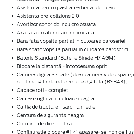
Asistenta pentru pastrarea benzii de rulare
Asistenta pre-coliziune 2.0
Avertizor sonor de incuiere esuata
Axa fata cu alunecare nelimitata
Bara fata vopsita partial in culoarea caroseriei
Bara spate vopsita partial in culoarea caroseriei
Baterie Standard (Baterie Single H7 AGM)
Blocare la distanță - întotdeauna oprit
Camera digitala spate (doar camera video spate,
contine ogllinda retrovizoare digitala (BSBA3))
Capace roti - complet
Carcase oglinzi in culoare neagra
Carlig de tractare - sarcina medie
Centura de siguranta neagra
Coloana de directie fixa
Configuratie blocare #1 <1 apasare- se inchide 1 us