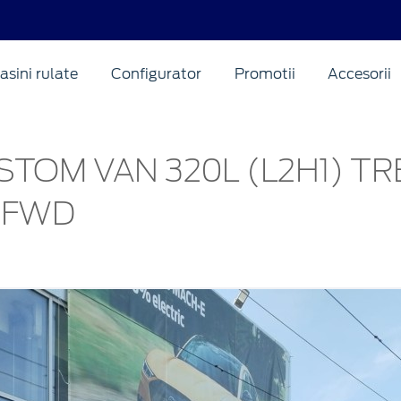
asini rulate
Configurator
Promotii
Accesorii
TOM VAN 320L (L2H1) T
6 FWD