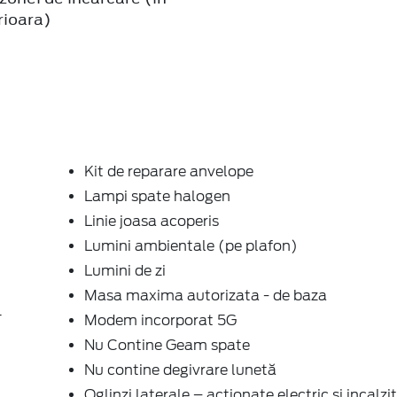
rioara)
Kit de reparare anvelope
Lampi spate halogen
Linie joasa acoperis
Lumini ambientale (pe plafon)
Lumini de zi
Masa maxima autorizata - de baza
T
Modem incorporat 5G
Nu Contine Geam spate
Nu contine degivrare lunetă
Oglinzi laterale – actionate electric si incalzi