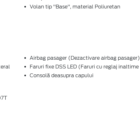
Volan tip ''Base'', material Poliuretan
Airbag pasager (Dezactivare airbag pasager)
teral
Faruri fixe DSS LED (Faruri cu reglaj inaltim
Consolă deasupra capului
07T