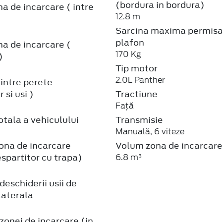
(bordura in bordura)
a de incarcare ( intre
12.8 m
Sarcina maxima permisa
plafon
a de incarcare (
170 Kg
)
Tip motor
2.0L Panther
intre perete
 si usi )
Tractiune
Față
tala a vehiculului
Transmisie
Manuală, 6 viteze
ona de incarcare
Volum zona de incarcar
spartitor cu trapa)
6.8 m³
eschiderii usii de
laterala
onei de incarcare (in