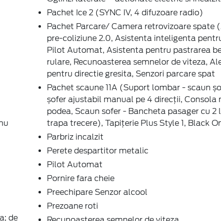
Pachet Ice 2 (SYNC IV, 4 difuzoare radio)
Pachet Parcare/ Camera retrovizoare spate 
pre-coliziune 2.0, Asistenta inteligenta pentru
Pilot Automat, Asistenta pentru pastrarea be
rulare, Recunoasterea semnelor de viteza, Al
pentru directie gresita, Senzori parcare spat
Pachet scaune 11A (Suport lombar - scaun șo
șofer ajustabil manual pe 4 direcții, Consola 
podea, Scaun sofer - Bancheta pasager cu 2 l
 nu
trapa trecere), Tapițerie Plus Style 1, Black O
Parbriz incalzit
Perete despartitor metalic
Pilot Automat
Pornire fara cheie
Preechipare Senzor alcool
Prezoane roti
a; de
Recunoasterea semnelor de viteza