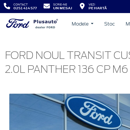
CONTACT
SCRIE-NE
VEZI
0251 414 577
UN MESAJ
PE HARTĂ
Modele
Stoc
M
FORD NOUL TRANSIT CUS
2.0L PANTHER 136 CP M