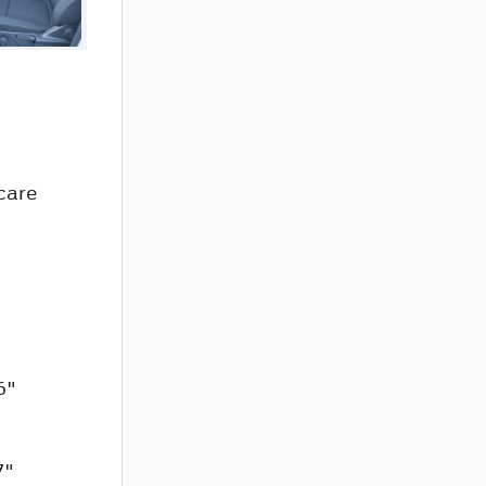
care
6"
7"