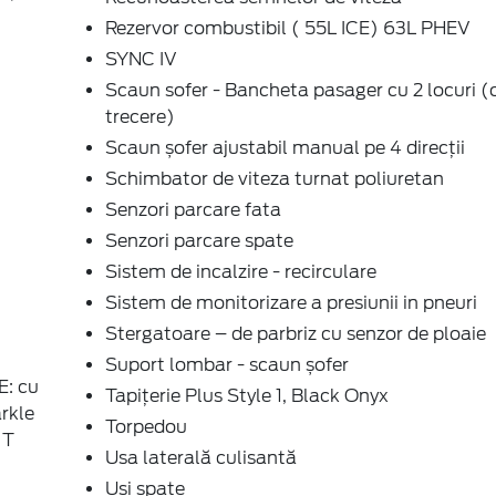
Rezervor combustibil ( 55L ICE) 63L PHEV
SYNC IV
Scaun sofer - Bancheta pasager cu 2 locuri (
trecere)
Scaun șofer ajustabil manual pe 4 direcții
Schimbator de viteza turnat poliuretan
Senzori parcare fata
Senzori parcare spate
Sistem de incalzire - recirculare
Sistem de monitorizare a presiunii in pneuri
Stergatoare – de parbriz cu senzor de ploaie
Suport lombar - scaun șofer
E: cu
Tapițerie Plus Style 1, Black Onyx
rkle
Torpedou
 T
Usa laterală culisantă
Usi spate