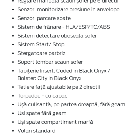
Reglare manuală scaun șofer pe 6 directii
Senzori monitorizare presiune în anvelope
Senzori parcare spate
Sistem de frânare - HLA/ESP/TC/ABS
Sistem detectare oboseala sofer
Sistem Start/ Stop
Stergatoare parbriz
Suport lombar scaun sofer
Tapițerie Insert: Coded in Black Onyx /
Bolster: City in Black Onyx
Tetiere față ajustabile pe 2 directii
Torpedou - cu capac
Ușă culisantă, pe partea dreaptă, fără geam
Usi spate fără geam
Uși spate compartiment marfă
Volan standard