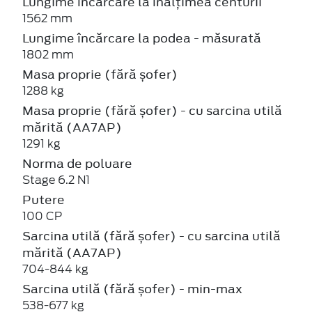
Lungime încărcare la înălțimea centurii
1562 mm
Lungime încărcare la podea - măsurată
1802 mm
Masa proprie (fără șofer)
1288 kg
Masa proprie (fără șofer) - cu sarcina utilă
mărită (AA7AP)
1291 kg
Norma de poluare
Stage 6.2 N1
Putere
100 CP
Sarcina utilă (fără șofer) - cu sarcina utilă
mărită (AA7AP)
704-844 kg
Sarcina utilă (fără șofer) - min-max
538-677 kg