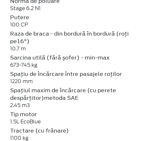
Norma de poluare
Stage 6.2 N1
Putere
100 CP
Raza de braca - din bordură în bordură (roți
pe16")
10.7 m
Sarcina utilă (fără șofer) - min-max
673-745 kg
Spațiu de încărcare între pasajele roților
1220 mm
Spațiul maxim de încărcare (cu perete
despărțitor)metoda SAE
2.45 m3
Tip motor
1.5L EcoBlue
Tractare (cu frânare)
1100 kg