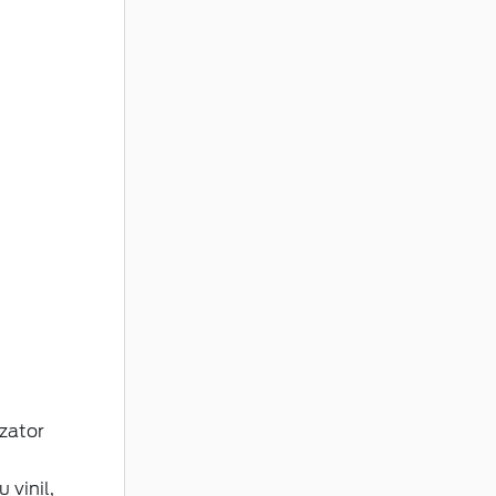
izator
 vinil,