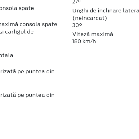
27°
onsola spate
Unghi de înclinare later
(neincarcat)
aximă consola spate
30°
si carligul de
Viteză maximă
e
180 km/h
otala
rizată pe puntea din
rizată pe puntea din