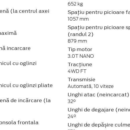
652 kg
enă (la centrul axei
Spațiu pentru picioare f
1057 mm
Spațiu pentru picioare s
maximă
(randul 2)
879 mm
nă incarcare
Tip motor
3.0T NANO
icul cu oglinzi
Tracțiune
4WD FT
Transmisie
icul cu oglinzi pliate
Automată, 10 viteze
Unghi atac (neincarcat)
enă de incărcare (la
32°
Unghi de degajare (nein
24°
onsola frontala
Unghi de depășire culm