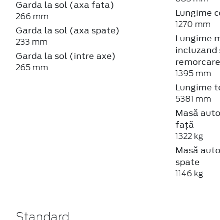
Garda la sol (axa fata)
Lungime c
266 mm
1270 mm
Garda la sol (axa spate)
Lungime m
233 mm
incluzand 
Garda la sol (intre axe)
remorcar
265 mm
1395 mm
Lungime t
5381 mm
Masă auto
față
1322 kg
Masă auto
spate
1146 kg
Standard