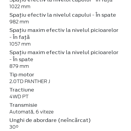
1022 mm
Spațiu efectiv la nivelul capului - În spate
982 mm
Spațiu maxim efectiv la nivelul picioarelor
- În față
1057 mm
Spațiu maxim efectiv la nivelul picioarelor
- În spate
879 mm
Tip motor
2.0TD PANTHER J
Tractiune
4WD PT
Transmisie
Automată, 6 viteze
Unghi de abordare (neîncărcat)
30°