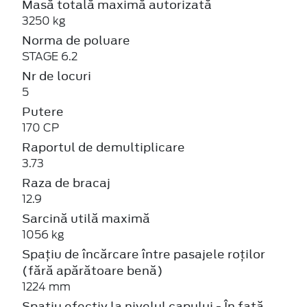
Masă totală maximă autorizată
3250 kg
Norma de poluare
STAGE 6.2
Nr de locuri
5
Putere
170 CP
Raportul de demultiplicare
3.73
Raza de bracaj
12.9
Sarcină utilă maximă
1056 kg
Spațiu de încărcare între pasajele roților
(fără apărătoare benă)
1224 mm
Spațiu efectiv la nivelul capului - În față