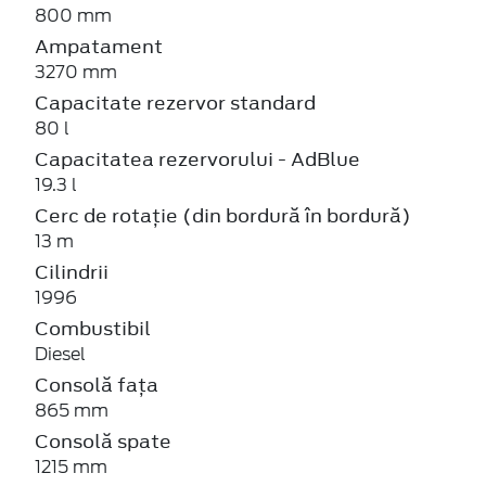
800 mm
Ampatament
3270 mm
Capacitate rezervor standard
80 l
Capacitatea rezervorului - AdBlue
19.3 l
Cerc de rotație (din bordură în bordură)
13 m
Cilindrii
1996
Combustibil
Diesel
Consolă fața
865 mm
Consolă spate
1215 mm