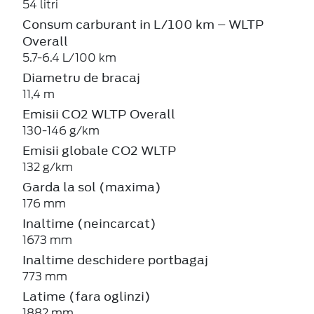
54 litri
Consum carburant in L/100 km – WLTP
Overall
5.7-6.4 L/100 km
Diametru de bracaj
11,4 m
Emisii CO2 WLTP Overall
130-146 g/km
Emisii globale CO2 WLTP
132 g/km
Garda la sol (maxima)
176 mm
Inaltime (neincarcat)
1673 mm
Inaltime deschidere portbagaj
773 mm
Latime (fara oglinzi)
1882 mm