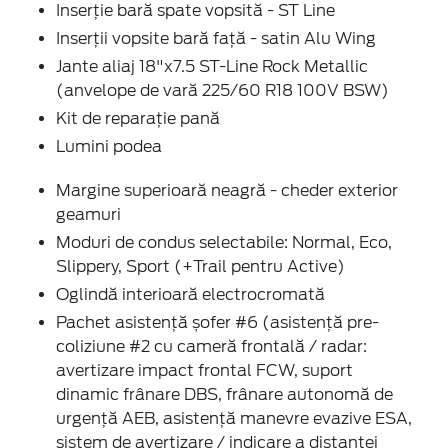
Inserție bară spate vopsită - ST Line
Inserții vopsite bară față - satin Alu Wing
Jante aliaj 18"x7.5 ST-Line Rock Metallic
(anvelope de vară 225/60 R18 100V BSW)
Kit de reparație pană
Lumini podea
Margine superioară neagră - cheder exterior
geamuri
Moduri de condus selectabile: Normal, Eco,
Slippery, Sport (+Trail pentru Active)
Oglindă interioară electrocromată
Pachet asistență șofer #6 (asistență pre-
coliziune #2 cu cameră frontală / radar:
avertizare impact frontal FCW, suport
dinamic frânare DBS, frânare autonomă de
urgență AEB, asistență manevre evazive ESA,
sistem de avertizare / indicare a distanței