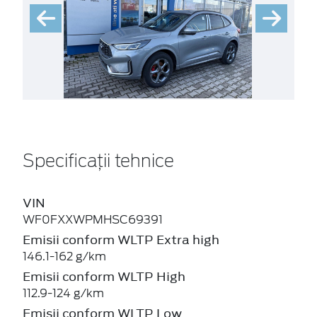
Specificații tehnice
VIN
WF0FXXWPMHSC69391
Emisii conform WLTP Extra high
146.1-162 g/km
Emisii conform WLTP High
112.9-124 g/km
Emisii conform WLTP Low