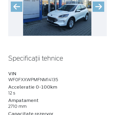
Specificații tehnice
VIN
WF0FXXWPMFNM14135
Acceleratie 0-100km
12 s
Ampatament
2710 mm
Capacitate rezervor