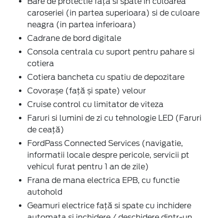
Bare de protectie față si spate in culoarea
caroseriei (in partea superioara) si de culoare
neagra (in partea inferioara)
Cadrane de bord digitale
Consola centrala cu suport pentru pahare si
cotiera
Cotiera bancheta cu spatiu de depozitare
Covorașe (față și spate) velour
Cruise control cu limitator de viteza
Faruri si lumini de zi cu tehnologie LED (Faruri
de ceață)
FordPass Connected Services (navigatie,
informatii locale despre pericole, servicii pt
vehicul furat pentru 1 an de zile)
Frana de mana electrica EPB, cu functie
autohold
Geamuri electrice față si spate cu inchidere
automata si inchidere / deschidere dintr-un