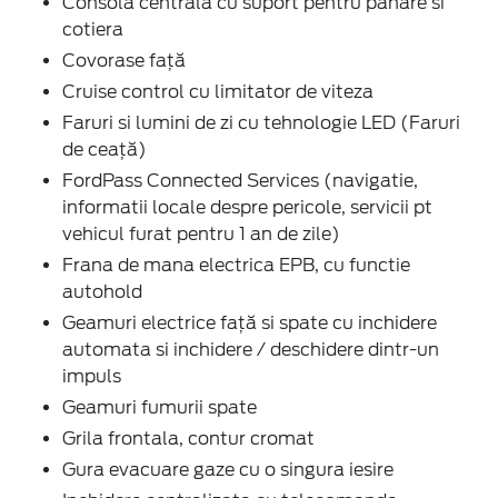
Consola centrala cu suport pentru pahare si
cotiera
Covorase față
Cruise control cu limitator de viteza
Faruri si lumini de zi cu tehnologie LED (Faruri
de ceață)
FordPass Connected Services (navigatie,
informatii locale despre pericole, servicii pt
vehicul furat pentru 1 an de zile)
Frana de mana electrica EPB, cu functie
autohold
Geamuri electrice față si spate cu inchidere
automata si inchidere / deschidere dintr-un
impuls
Geamuri fumurii spate
Grila frontala, contur cromat
Gura evacuare gaze cu o singura iesire