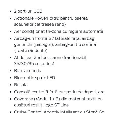
2 port-uri USB
Actionare PowerFold® pentru plierea
scaunelor (al treilea rând)
Aer condiţionat tri-zona cu reglare automată
Airbag-uri frontale / laterale față, airbag
genunchi (pasager), airbag-uri tip cortină
(toate rândurile)
Al doilea rând de scaune fractionabil
35/30/35 cu cotieră
Bare acoperis
Bloc optic spate LED
Busola
Consolă centrală față cu spaţiu de depozitare
Covorașe (rândul 1 + 2) din material textil cu
cusături rosii și logo ST Line
Cruise Control Adaptiv Inteligent cu Stop&Go