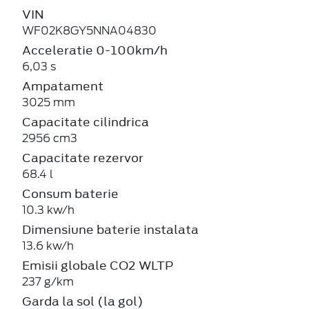
VIN
WF02K8GY5NNA04830
Acceleratie 0-100km/h
6,03 s
Ampatament
3025 mm
Capacitate cilindrica
2956 cm3
Capacitate rezervor
68.4 l
Consum baterie
10.3 kw/h
Dimensiune baterie instalata
13.6 kw/h
Emisii globale CO2 WLTP
237 g/km
Garda la sol (la gol)