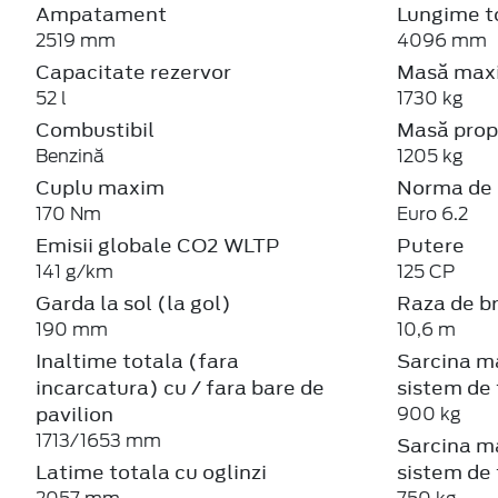
Ampatament
Lungime t
2519 mm
4096 mm
Capacitate rezervor
Masă maxi
52 l
1730 kg
Combustibil
Masă prop
Benzină
1205 kg
Cuplu maxim
Norma de 
170 Nm
Euro 6.2
Emisii globale CO2 WLTP
Putere
141 g/km
125 CP
Garda la sol (la gol)
Raza de b
190 mm
10,6 m
Inaltime totala (fara
Sarcina m
incarcatura) cu / fara bare de
sistem de 
pavilion
900 kg
1713/1653 mm
Sarcina m
Latime totala cu oglinzi
sistem de 