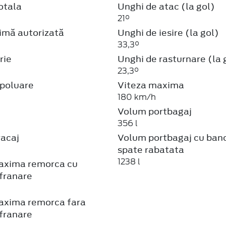
otala
Unghi de atac (la gol)
21°
mă autorizată
Unghi de iesire (la gol)
33,3°
rie
Unghi de rasturnare (la 
23,3°
poluare
Viteza maxima
180 km/h
Volum portbagaj
356 l
racaj
Volum portbagaj cu ban
spate rabatata
1238 l
axima remorca cu
franare
axima remorca fara
franare