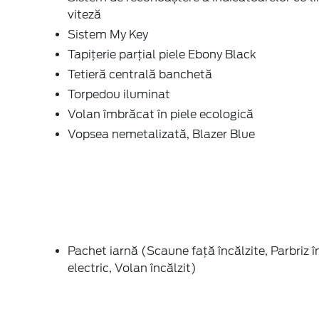
viteză
Sistem My Key
Tapițerie parţial piele Ebony Black
Tetieră centrală banchetă
Torpedou iluminat
Volan îmbrăcat în piele ecologică
Vopsea nemetalizată, Blazer Blue
Pachet iarnă (Scaune faţă încălzite, Parbriz î
electric, Volan încălzit)