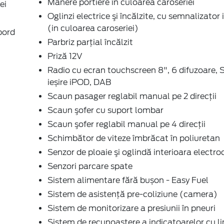
Mânere portiere în culoarea caroseriei
ei
Oglinzi electrice şi încălzite, cu semnalizator
(in culoarea caroseriei)
bord
Parbriz parţial încălzit
Priză 12V
Radio cu ecran touchscreen 8", 6 difuzoare, 
ieșire iPOD, DAB
Scaun pasager reglabil manual pe 2 direcţii
Scaun şofer cu suport lombar
Scaun şofer reglabil manual pe 4 direcţii
Schimbător de viteze îmbrăcat în poliuretan
Senzor de ploaie şi oglindă interioara electr
Senzori parcare spate
Sistem alimentare fără bușon - Easy Fuel
Sistem de asistenţă pre-coliziune (camera)
Sistem de monitorizare a presiunii în pneuri
Sistem de recunoaștere a indicatoarelor cu l