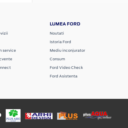
LUMEA FORD
vizii
Noutati
Istoria Ford
n service
Mediu inconjurator
ecvente
Consum
onnect
Ford Video Check
Ford Asistenta