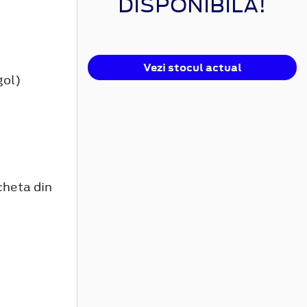
DISPONIBILĂ!
Vezi stocul actual
gol)
cheta din