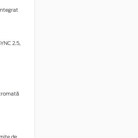
 integrat
SYNC 2.5,
ocromată
imite de