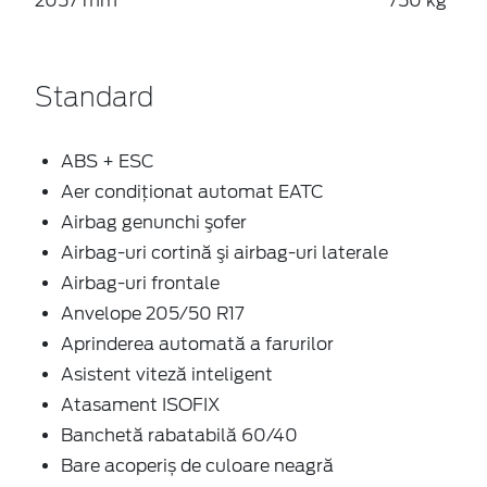
2057 mm
750 kg
Standard
ABS + ESC
Aer condiţionat automat EATC
Airbag genunchi şofer
Airbag-uri cortină şi airbag-uri laterale
Airbag-uri frontale
Anvelope 205/50 R17
Aprinderea automată a farurilor
Asistent viteză inteligent
Atasament ISOFIX
Banchetă rabatabilă 60/40
Bare acoperiș de culoare neagră