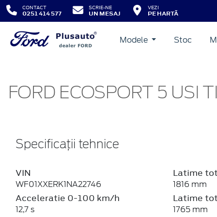
CONTACT
SCRIE-NE
VEZI
0251 414 577
UN MESAJ
PE HARTĂ
Modele
Stoc
M
FORD ECOSPORT 5 USI TI
Specificații tehnice
VIN
Latime tot
WF01XXERK1NA22746
1816 mm
Acceleratie 0-100 km/h
Latime tot
12,7 s
1765 mm