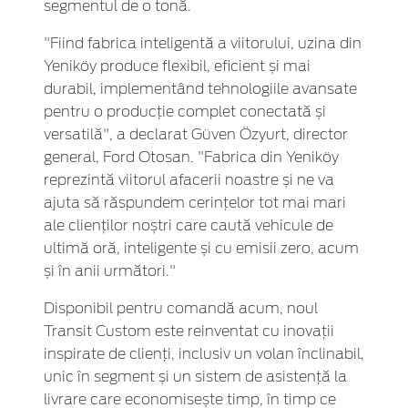
segmentul de o tonă.
"Fiind fabrica inteligentă a viitorului, uzina din
Yeniköy produce flexibil, eficient și mai
durabil, implementând tehnologiile avansate
pentru o producție complet conectată și
versatilă", a declarat Güven Özyurt, director
general, Ford Otosan. "Fabrica din Yeniköy
reprezintă viitorul afacerii noastre și ne va
ajuta să răspundem cerințelor tot mai mari
ale clienților noștri care caută vehicule de
ultimă oră, inteligente și cu emisii zero, acum
și în anii următori."
Disponibil pentru comandă acum, noul
Transit Custom este reinventat cu inovații
inspirate de clienți, inclusiv un volan înclinabil,
unic în segment și un sistem de asistență la
livrare care economisește timp, în timp ce