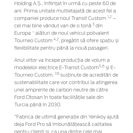
Holding A.Ș., înființat în urmă cu peste 60 de
ani. Prima unitate multietajată de acest fel a
1,2
companiei produce noul Transit Custom
–
3
cel mai bine vândut van de o tonă
din
–
Europa
alături de noul vehicul polivalent
4,2
Tourneo Custom
, pregătit să ofere spațiu și
flexibilitate pentru până la nouă pasageri.
Anul viitor va începe producția de volum a
5,6
modelelor electrice E-Transit Custom
și E-
7,6
Tourneo Custom,
susținute de acreditări de
sustenabilitate care vor contribui la atingerea
unei amprente de carbon neutre de către
Ford Otosan în toate facilitățile sale din
Turcia până în 2030.
"Fabrica de ultimă generație din Yeniköy ajută
deja Ford Pro să îmbunătățească calitatea
pentru clienți și, ca una dintre cele mai