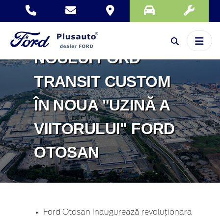
AVANSATĂ AJUTĂ
LA FABRICAREA
NOULUI FORD
TRANSIT CUSTOM
ÎN NOUA "UZINĂ A
VIITORULUI" FORD
OTOSAN
Ford Otosan inaugurează revoluționara