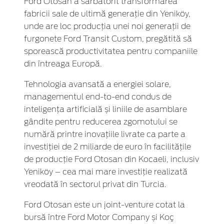
Ford Otosan a sărbătorit transformarea
fabricii sale de ultimă generație din Yeniköy,
unde are loc producția unei noi generații de
furgonete Ford Transit Custom, pregătită să
sporească productivitatea pentru companiile
din întreaga Europă.
Tehnologia avansată a energiei solare,
managementul end-to-end condus de
inteligența artificială și liniile de asamblare
gândite pentru reducerea zgomotului se
numără printre inovațiile livrate ca parte a
investiției de 2 miliarde de euro în facilitățile
de producție Ford Otosan din Kocaeli, inclusiv
Yeniköy – cea mai mare investiție realizată
vreodată în sectorul privat din Turcia.
Ford Otosan este un joint-venture cotat la
bursă între Ford Motor Company și Koç