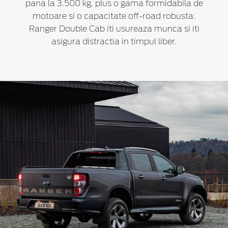
pana la 3.500 kg, plus o gama formidabila de
motoare si o capacitate off-road robusta:
Ranger Double Cab iti usureaza munca si iti
asigura distractia in timpul liber.