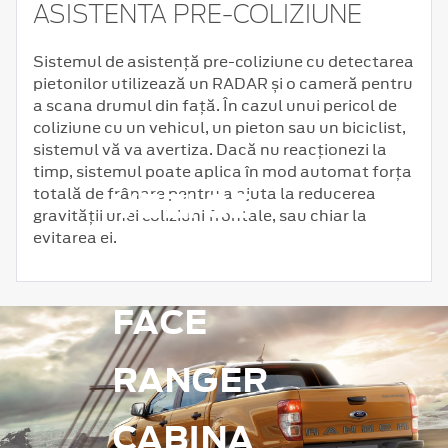
ASISTENTA PRE-COLIZIUNE
Sistemul de asistență pre-coliziune cu detectarea
pietonilor utilizează un RADAR și o cameră pentru
a scana drumul din față. În cazul unui pericol de
coliziune cu un vehicul, un pieton sau un biciclist,
sistemul vă va avertiza. Dacă nu reacționezi la
timp, sistemul poate aplica în mod automat forța
VEZI CE
totală de frânare pentru a ajuta la reducerea
gravității unei coliziuni frontale, sau chiar la
evitarea ei.
POATE
FACE
RANGER
CABINA