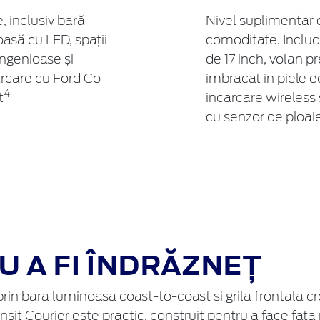
, inclusiv bară
Nivel suplimentar d
asă cu LED, spații
comoditate. Includ
ingenioase și
de 17 inch, volan 
rcare cu Ford Co-
imbracat in piele 
4
t
incarcare wireless 
cu senzor de ploaie
 A FI ÎNDRĂZNEȚ
prin bara luminoasa coast-to-coast si grila frontala 
nsit Courier este practic, construit pentru a face fata 