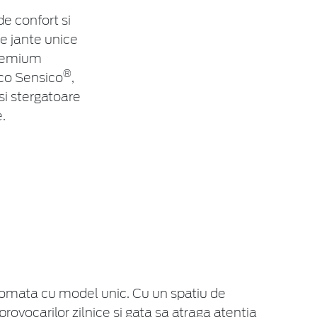
e confort si
e jante unice
premium
®
eco Sensico
,
si stergatoare
.
cromata cu model unic. Cu un spatiu de
provocarilor zilnice si gata sa atraga atentia