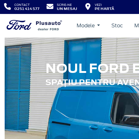
CONTACT
SCRIE-NE
VEZI
0251 414 577
UN MESAJ
PE HARTĂ
Modele
Stoc
M
NOUL FORD 
SPAȚIU PENTRU AVEN