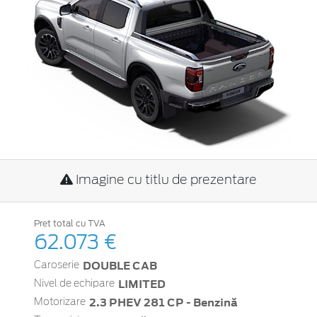
Imagine cu titlu de prezentare
Pret total cu TVA
62.073 €
DOUBLE CAB
Caroserie
LIMITED
Nivel de echipare
2.3 PHEV 281 CP - Benzină
Motorizare