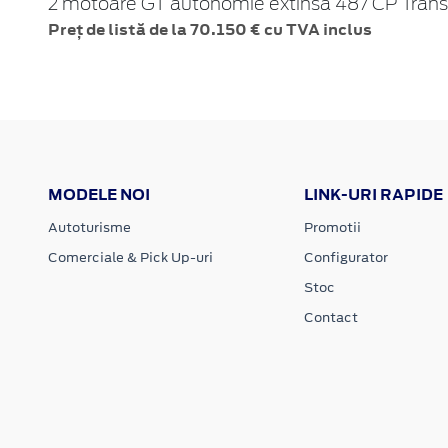
2 motoare GT autonomie extinsă 487 CP Transm
Preț de listă de la 70.150 € cu TVA inclus
MODELE NOI
LINK-URI RAPIDE
Autoturisme
Promotii
Comerciale & Pick Up-uri
Configurator
Stoc
Contact