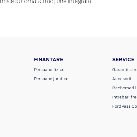
isie automată tracțiune integrală
FINANTARE
SERVICE
Persoane fizice
Garantii si re
Persoane juridice
Accesorii
Rechemari i
Intrebari fr
FordPass C