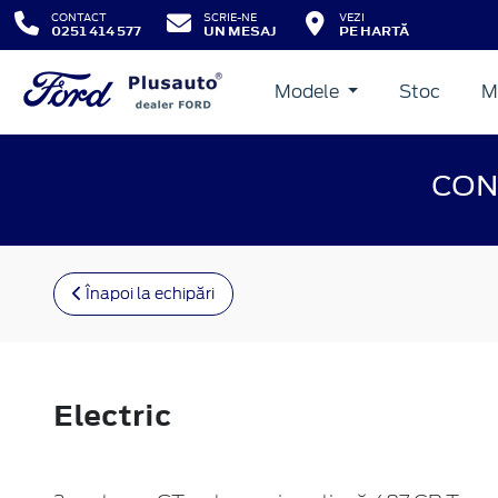
CONTACT
SCRIE-NE
VEZI
0251 414 577
UN MESAJ
PE HARTĂ
Modele
Stoc
M
CON
Înapoi la echipări
Electric