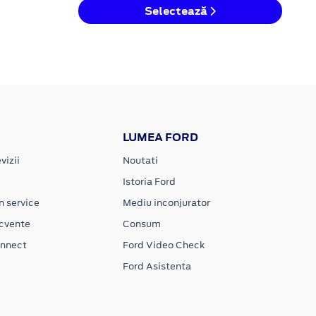
Selectează
LUMEA FORD
vizii
Noutati
Istoria Ford
n service
Mediu inconjurator
ecvente
Consum
onnect
Ford Video Check
Ford Asistenta