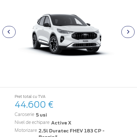
Pret total cu TVA
44.600 €
5 usi
Caroserie
Active X
Nivel de echipare
2.5l Duratec FHEV 183 CP -
Motorizare